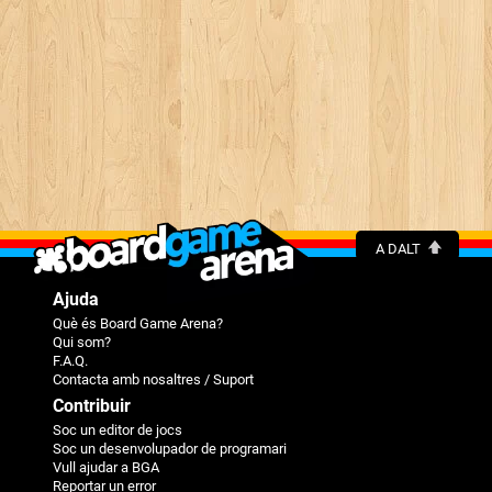
A DALT
Ajuda
Què és Board Game Arena?
Qui som?
F.A.Q.
Contacta amb nosaltres / Suport
Contribuir
Soc un editor de jocs
Soc un desenvolupador de programari
Vull ajudar a BGA
Reportar un error