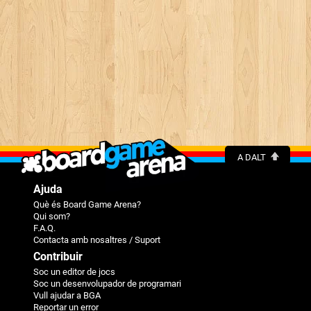
A DALT
Ajuda
Què és Board Game Arena?
Qui som?
F.A.Q.
Contacta amb nosaltres / Suport
Contribuir
Soc un editor de jocs
Soc un desenvolupador de programari
Vull ajudar a BGA
Reportar un error