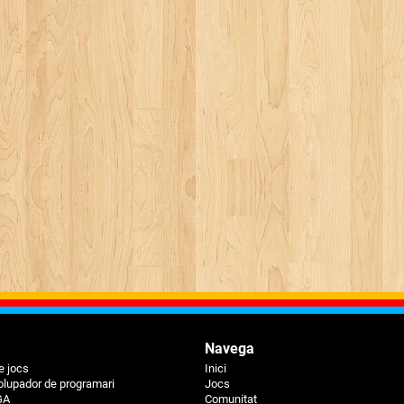
Navega
e jocs
Inici
lupador de programari
Jocs
GA
Comunitat