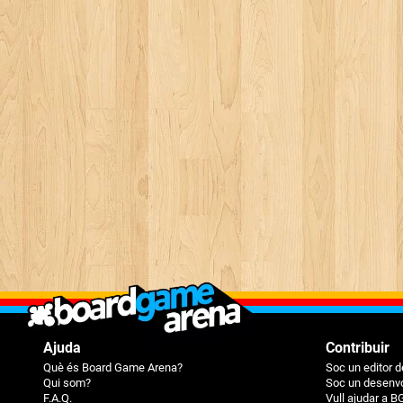
Ajuda
Contribuir
Què és Board Game Arena?
Soc un editor d
Qui som?
Soc un desenvo
F.A.Q.
Vull ajudar a B