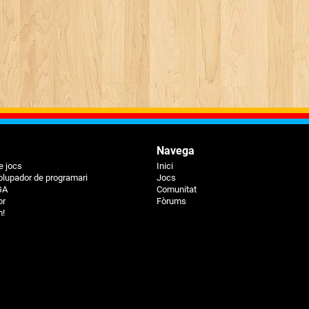
Navega
e jocs
Inici
lupador de programari
Jocs
GA
Comunitat
or
Fòrums
m!