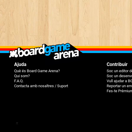
Ajuda
Contribuir
Què és Board Game Arena?
Soc un editor d
Qui som?
Soc un desenvo
F.A.Q.
Vull ajudar a B
Contacta amb nosaltres / Suport
Reportar un err
Fes-te Prèmiu
π