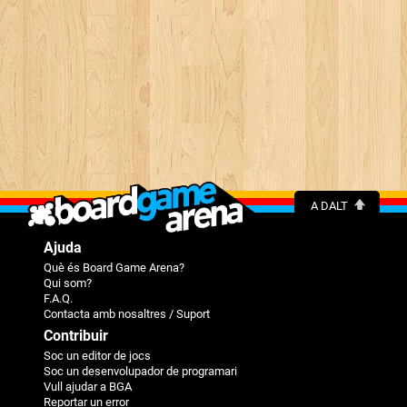
A DALT
Ajuda
Què és Board Game Arena?
Qui som?
F.A.Q.
Contacta amb nosaltres / Suport
Contribuir
Soc un editor de jocs
Soc un desenvolupador de programari
Vull ajudar a BGA
Reportar un error