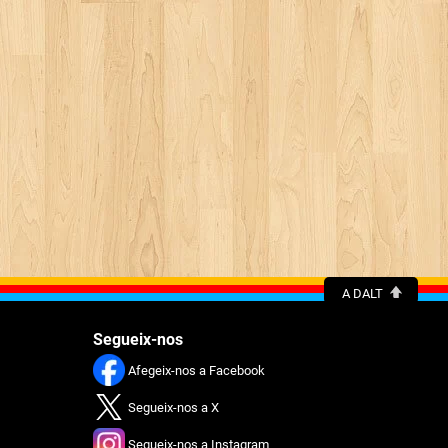
A DALT
Segueix-nos
Afegeix-nos a Facebook
Segueix-nos a X
Segueix-nos a Instagram