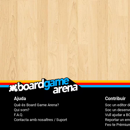
Ajuda
Contribuir
Què és Board Game Arena?
Soc un editor d
Qui som?
Soc un desenvo
F.A.Q.
Vull ajudar a B
Contacta amb nosaltres / Suport
Reportar un err
Fes-te Prèmiu