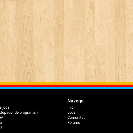
Navega
e jocs
Inici
lupador de programari
Jocs
GA
Comunitat
or
Fòrums
m!