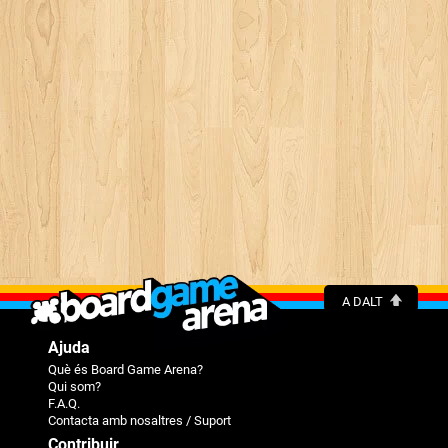
A DALT
Ajuda
Què és Board Game Arena?
Qui som?
F.A.Q.
Contacta amb nosaltres / Suport
Contribuir