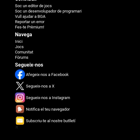
Soc un editor de jocs
Soc un desenvolupador de programari
Vull ajudar a BGA
Reportar un error
Fes-te Prèmium!
Navega
Inici
Jocs
Comunitat
Fòrums
Segueix-nos
Afegeix-nos a Facebook
Segueix-nos a X
Segueix-nos a Instagram
Notifica el teu navegador
Subscriu-te al nostre butlletí
π