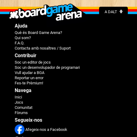
A DALT
Ajuda
Què és Board Game Arena?
Qui som?
F.A.Q.
Contacta amb nosaltres / Suport
Contribuir
Soc un editor de jocs
Soc un desenvolupador de programari
Vull ajudar a BGA
Reportar un error
Fes-te Prèmium!
Navega
Inici
Jocs
Comunitat
Fòrums
Segueix-nos
Afegeix-nos a Facebook