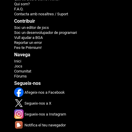
Qui som?
F.A.Q.
Contacta amb nosaltres / Suport
Contribuir
Soc un editor de jocs
Soc un desenvolupador de programari
Vull ajudar a BGA
Reportar un error
Fes-te Prèmium!
Navega
Inici
Jocs
Comunitat
Fòrums
Segueix-nos
Afegeix-nos a Facebook
Segueix-nos a X
Segueix-nos a Instagram
Notifica el teu navegador