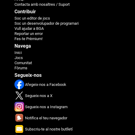
Contacta amb nosaltres / Suport
Contribuir
Soc un editor de jocs
Soc un desenvolupador de programari
Vull ajudar a BGA
Reportar un error
Fes-te Prèmium!
Navega
Inici
Jocs
Comunitat
Fòrums
Segueix-nos
Afegeix-nos a Facebook
Segueix-nos a X
Segueix-nos a Instagram
Notifica el teu navegador
Subscriu-te al nostre butlletí