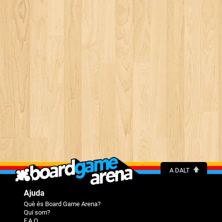
A DALT
Ajuda
Què és Board Game Arena?
Qui som?
F.A.Q.