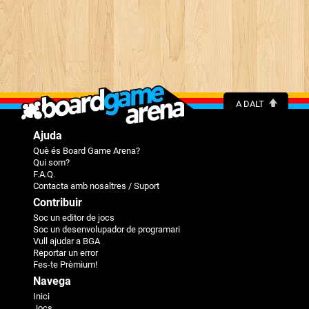
A DALT
Ajuda
Què és Board Game Arena?
Qui som?
F.A.Q.
Contacta amb nosaltres / Suport
Contribuir
Soc un editor de jocs
Soc un desenvolupador de programari
Vull ajudar a BGA
Reportar un error
Fes-te Prèmium!
Navega
Inici
Jocs