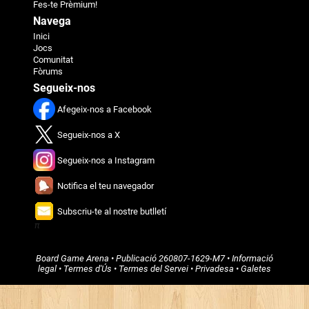
Fes-te Prèmium!
Navega
Inici
Jocs
Comunitat
Fòrums
Segueix-nos
Afegeix-nos a Facebook
Segueix-nos a X
Segueix-nos a Instagram
Notifica el teu navegador
Subscriu-te al nostre butlletí
π
Board Game Arena
• Publicació
260807-1629-M7
•
Informació
legal
•
Termes d'Ús
•
Termes del Servei
•
Privadesa
•
Galetes