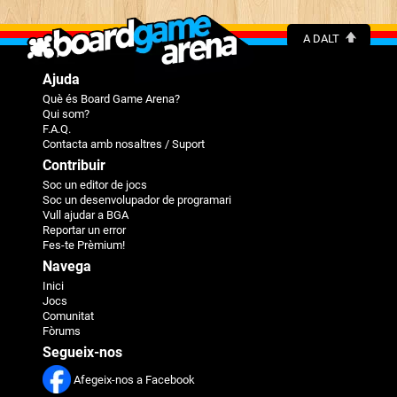
A DALT
Ajuda
Què és Board Game Arena?
Qui som?
F.A.Q.
Contacta amb nosaltres / Suport
Contribuir
Soc un editor de jocs
Soc un desenvolupador de programari
Vull ajudar a BGA
Reportar un error
Fes-te Prèmium!
Navega
Inici
Jocs
Comunitat
Fòrums
Segueix-nos
Afegeix-nos a Facebook