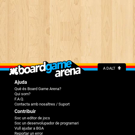
A DALT
Ajuda
Què és Board Game Arena?
Qui som?
F.A.Q.
Contacta amb nosaltres / Suport
Contribuir
Soc un editor de jocs
Soc un desenvolupador de programari
Vull ajudar a BGA
Reportar un error